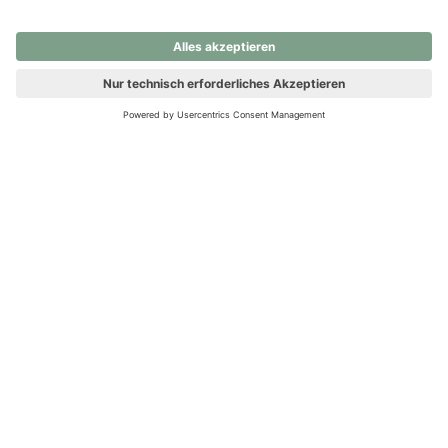
nochmals versuchen.
Ups! Da ist etwas schiefgelaufen. Bitte die Seite neu laden oder
nochmals versuchen.