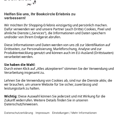
Ups! Da ist etwas schiefgelaufen. Bitte die Seite neu laden oder
nochmals versuchen.
Ups! Da ist etwas schiefgelaufen. Bitte die Seite neu laden oder