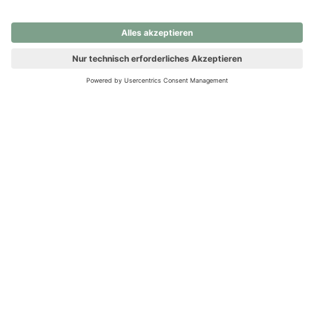
nochmals versuchen.
Ups! Da ist etwas schiefgelaufen. Bitte die Seite neu laden oder
nochmals versuchen.