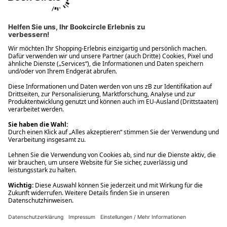
Ups! Da ist etwas schiefgelaufen. Bitte die Seite neu laden oder
nochmals versuchen.
Ups! Da ist etwas schiefgelaufen. Bitte die Seite neu laden oder