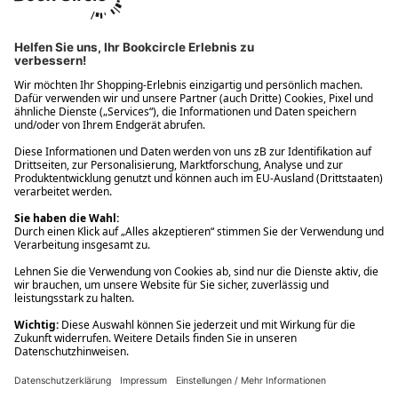
Ups! Da ist etwas schiefgelaufen. Bitte die Seite neu laden oder
nochmals versuchen.
Ups! Da ist etwas schiefgelaufen. Bitte die Seite neu laden oder