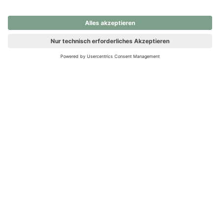
nochmals versuchen.
Ups! Da ist etwas schiefgelaufen. Bitte die Seite neu laden oder
nochmals versuchen.