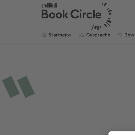
Startseite
Gespräche
Bew