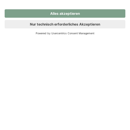
nochmals versuchen.
Ups! Da ist etwas schiefgelaufen. Bitte die Seite neu laden oder
nochmals versuchen.