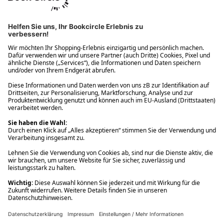
Ups! Da ist etwas schiefgelaufen. Bitte die Seite neu laden oder
nochmals versuchen.
Ups! Da ist etwas schiefgelaufen. Bitte die Seite neu laden oder