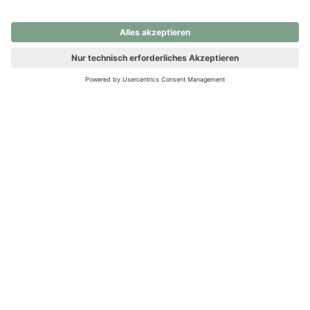
nochmals versuchen.
Ups! Da ist etwas schiefgelaufen. Bitte die Seite neu laden oder
nochmals versuchen.