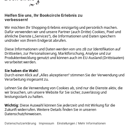
Ups! Da ist etwas schiefgelaufen. Bitte die Seite neu laden oder
nochmals versuchen.
Ups! Da ist etwas schiefgelaufen. Bitte die Seite neu laden oder