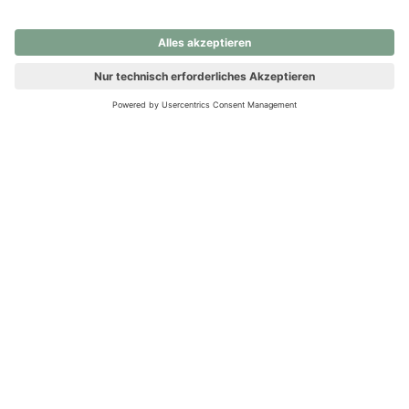
nochmals versuchen.
Ups! Da ist etwas schiefgelaufen. Bitte die Seite neu laden oder
nochmals versuchen.