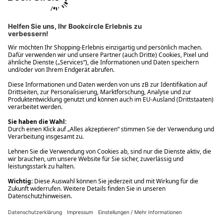
Ups! Da ist etwas schiefgelaufen. Bitte die Seite neu laden oder
nochmals versuchen.
Ups! Da ist etwas schiefgelaufen. Bitte die Seite neu laden oder