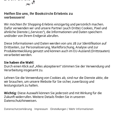
Ups! Da ist etwas schiefgelaufen. Bitte die Seite neu laden oder
nochmals versuchen.
Ups! Da ist etwas schiefgelaufen. Bitte die Seite neu laden oder