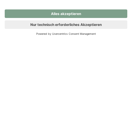
nochmals versuchen.
Ups! Da ist etwas schiefgelaufen. Bitte die Seite neu laden oder
nochmals versuchen.