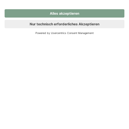
nochmals versuchen.
Ups! Da ist etwas schiefgelaufen. Bitte die Seite neu laden oder
nochmals versuchen.