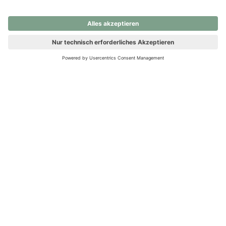
nochmals versuchen.
Ups! Da ist etwas schiefgelaufen. Bitte die Seite neu laden oder
nochmals versuchen.