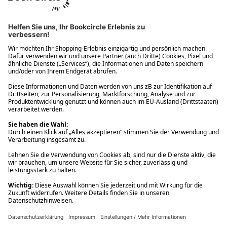
Ups! Da ist etwas schiefgelaufen. Bitte die Seite neu laden oder
nochmals versuchen.
Ups! Da ist etwas schiefgelaufen. Bitte die Seite neu laden oder