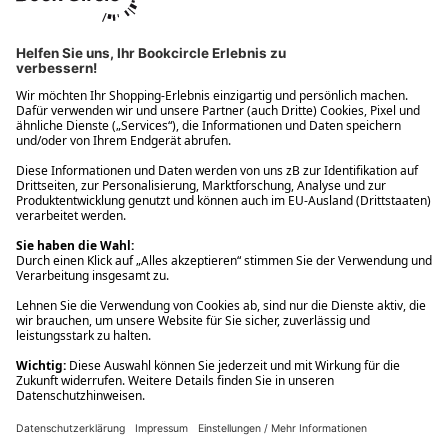
Ups! Da ist etwas schiefgelaufen. Bitte die Seite neu laden oder
nochmals versuchen.
Ups! Da ist etwas schiefgelaufen. Bitte die Seite neu laden oder