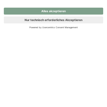
nochmals versuchen.
Ups! Da ist etwas schiefgelaufen. Bitte die Seite neu laden oder
nochmals versuchen.