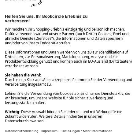
Ups! Da ist etwas schiefgelaufen. Bitte die Seite neu laden oder
nochmals versuchen.
Ups! Da ist etwas schiefgelaufen. Bitte die Seite neu laden oder