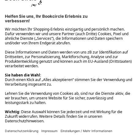
Ups! Da ist etwas schiefgelaufen. Bitte die Seite neu laden oder
nochmals versuchen.
Ups! Da ist etwas schiefgelaufen. Bitte die Seite neu laden oder