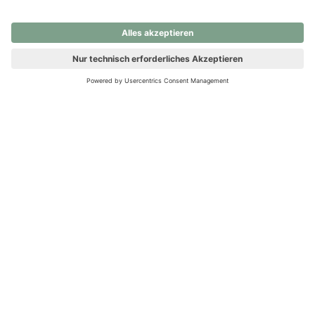
nochmals versuchen.
Ups! Da ist etwas schiefgelaufen. Bitte die Seite neu laden oder
nochmals versuchen.