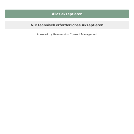
nochmals versuchen.
Ups! Da ist etwas schiefgelaufen. Bitte die Seite neu laden oder
nochmals versuchen.