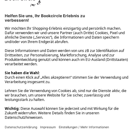
Ups! Da ist etwas schiefgelaufen. Bitte die Seite neu laden oder
nochmals versuchen.
Ups! Da ist etwas schiefgelaufen. Bitte die Seite neu laden oder