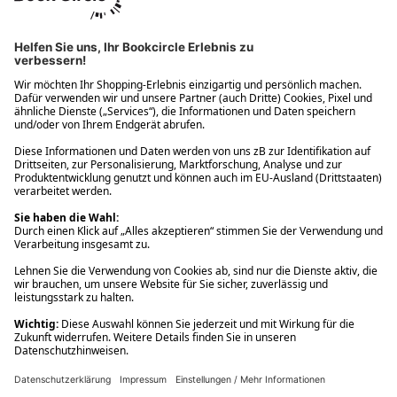
Ups! Da ist etwas schiefgelaufen. Bitte die Seite neu laden oder
nochmals versuchen.
Ups! Da ist etwas schiefgelaufen. Bitte die Seite neu laden oder