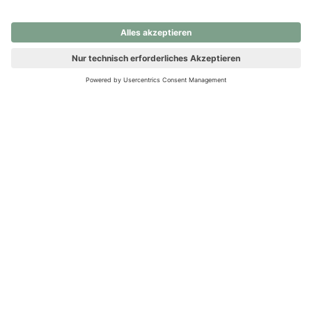
nochmals versuchen.
Ups! Da ist etwas schiefgelaufen. Bitte die Seite neu laden oder
nochmals versuchen.