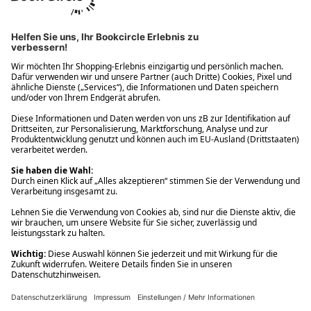
Ups! Da ist etwas schiefgelaufen. Bitte die Seite neu laden oder
nochmals versuchen.
Ups! Da ist etwas schiefgelaufen. Bitte die Seite neu laden oder