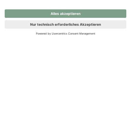
nochmals versuchen.
Ups! Da ist etwas schiefgelaufen. Bitte die Seite neu laden oder
nochmals versuchen.