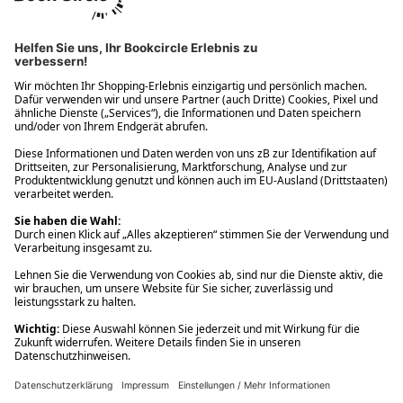
Ups! Da ist etwas schiefgelaufen. Bitte die Seite neu laden oder
nochmals versuchen.
Ups! Da ist etwas schiefgelaufen. Bitte die Seite neu laden oder