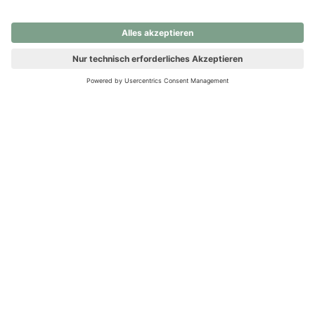
nochmals versuchen.
Ups! Da ist etwas schiefgelaufen. Bitte die Seite neu laden oder
nochmals versuchen.