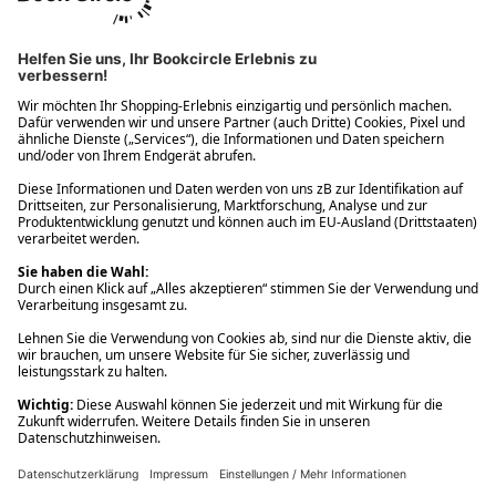
Ups! Da ist etwas schiefgelaufen. Bitte die Seite neu laden oder
nochmals versuchen.
Ups! Da ist etwas schiefgelaufen. Bitte die Seite neu laden oder