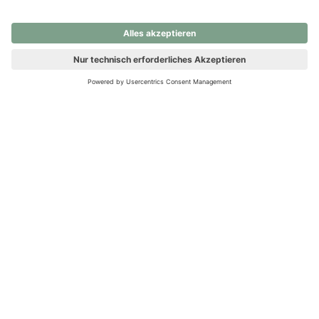
nochmals versuchen.
Ups! Da ist etwas schiefgelaufen. Bitte die Seite neu laden oder
nochmals versuchen.