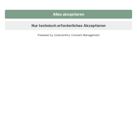
nochmals versuchen.
Ups! Da ist etwas schiefgelaufen. Bitte die Seite neu laden oder
nochmals versuchen.