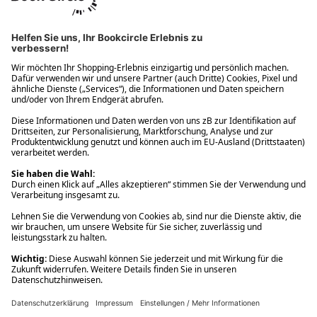
Ups! Da ist etwas schiefgelaufen. Bitte die Seite neu laden oder
nochmals versuchen.
Ups! Da ist etwas schiefgelaufen. Bitte die Seite neu laden oder