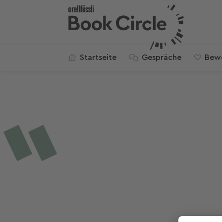
Startseite
Gespräche
Bew