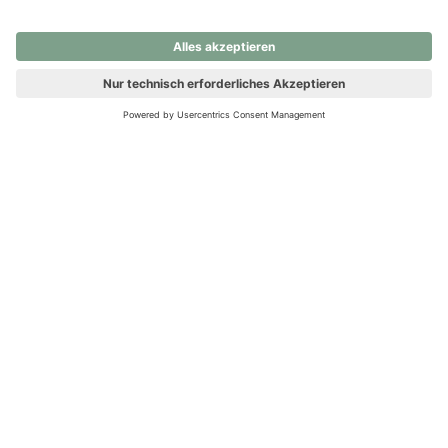
nochmals versuchen.
Ups! Da ist etwas schiefgelaufen. Bitte die Seite neu laden oder
nochmals versuchen.