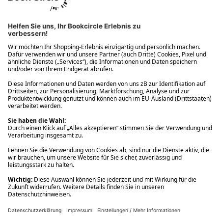
Ups! Da ist etwas schiefgelaufen. Bitte die Seite neu laden oder
nochmals versuchen.
Ups! Da ist etwas schiefgelaufen. Bitte die Seite neu laden oder