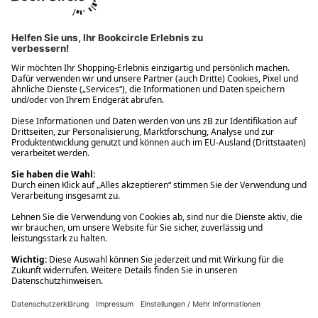
Ups! Da ist etwas schiefgelaufen. Bitte die Seite neu laden oder
nochmals versuchen.
Ups! Da ist etwas schiefgelaufen. Bitte die Seite neu laden oder