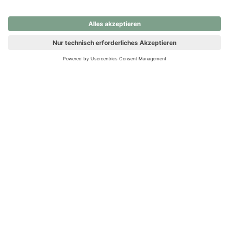
nochmals versuchen.
Ups! Da ist etwas schiefgelaufen. Bitte die Seite neu laden oder
nochmals versuchen.