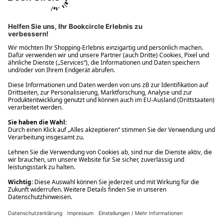
Ups! Da ist etwas schiefgelaufen. Bitte die Seite neu laden oder
nochmals versuchen.
Ups! Da ist etwas schiefgelaufen. Bitte die Seite neu laden oder