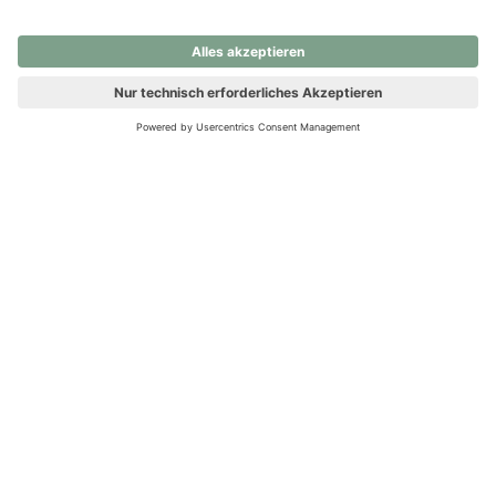
nochmals versuchen.
Ups! Da ist etwas schiefgelaufen. Bitte die Seite neu laden oder
nochmals versuchen.