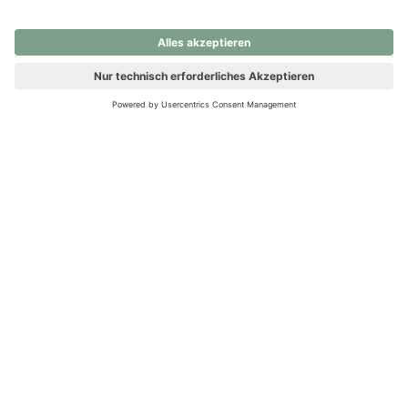
nochmals versuchen.
Ups! Da ist etwas schiefgelaufen. Bitte die Seite neu laden oder
nochmals versuchen.