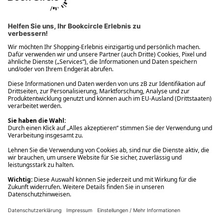
Ups! Da ist etwas schiefgelaufen. Bitte die Seite neu laden oder
nochmals versuchen.
Ups! Da ist etwas schiefgelaufen. Bitte die Seite neu laden oder