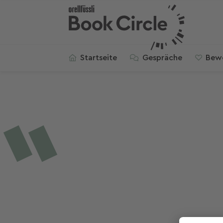
Startseite
Gespräche
Bew