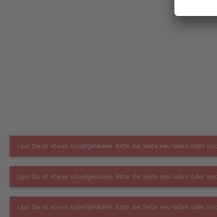
Ups! Da ist etwas schiefgelaufen. Bitte die Seite neu laden oder n
Ups! Da ist etwas schiefgelaufen. Bitte die Seite neu laden oder n
Ups! Da ist etwas schiefgelaufen. Bitte die Seite neu laden oder n