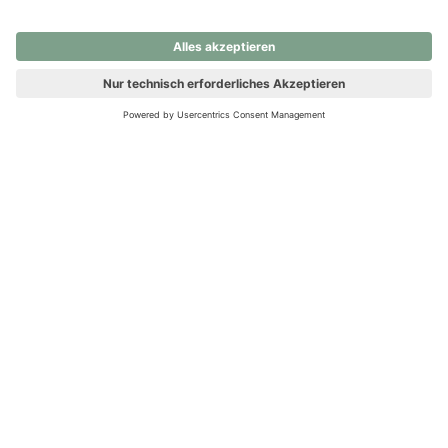
nochmals versuchen.
Ups! Da ist etwas schiefgelaufen. Bitte die Seite neu laden oder
nochmals versuchen.