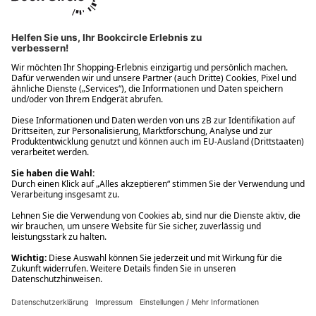
Ups! Da ist etwas schiefgelaufen. Bitte die Seite neu laden oder
nochmals versuchen.
Ups! Da ist etwas schiefgelaufen. Bitte die Seite neu laden oder