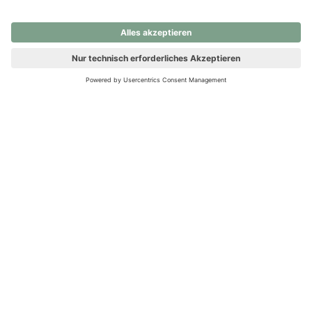
nochmals versuchen.
Ups! Da ist etwas schiefgelaufen. Bitte die Seite neu laden oder
nochmals versuchen.