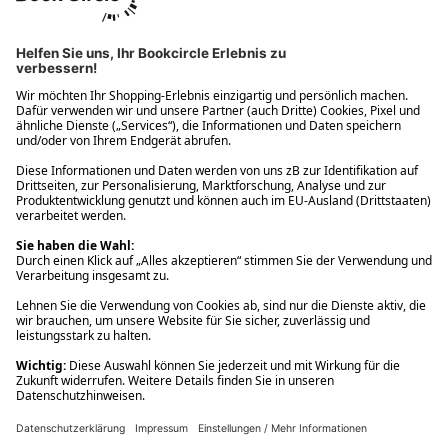
Ups! Da ist etwas schiefgelaufen. Bitte die Seite neu laden oder
nochmals versuchen.
Ups! Da ist etwas schiefgelaufen. Bitte die Seite neu laden oder