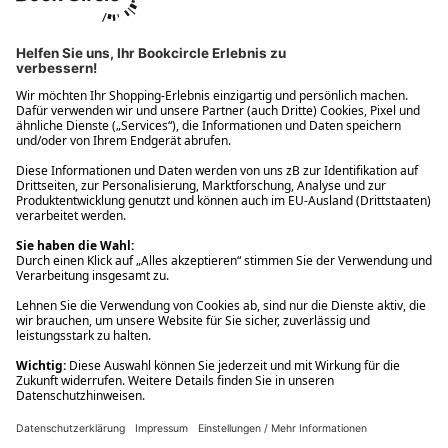
Ups! Da ist etwas schiefgelaufen. Bitte die Seite neu laden oder
nochmals versuchen.
Ups! Da ist etwas schiefgelaufen. Bitte die Seite neu laden oder