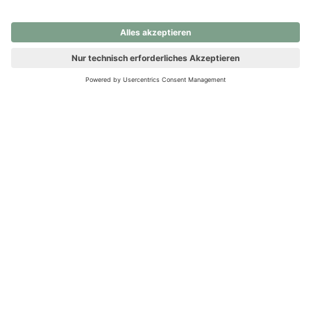
nochmals versuchen.
Ups! Da ist etwas schiefgelaufen. Bitte die Seite neu laden oder
nochmals versuchen.