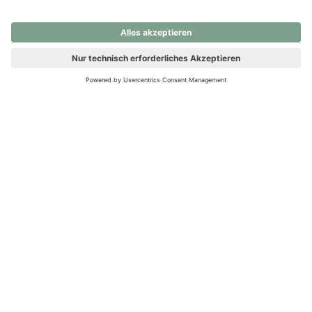
nochmals versuchen.
Ups! Da ist etwas schiefgelaufen. Bitte die Seite neu laden oder
nochmals versuchen.