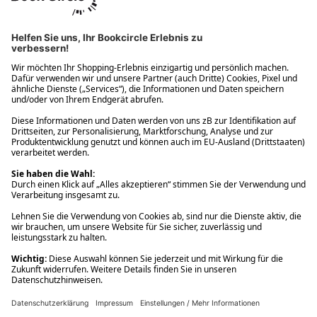
Ups! Da ist etwas schiefgelaufen. Bitte die Seite neu laden oder
nochmals versuchen.
Ups! Da ist etwas schiefgelaufen. Bitte die Seite neu laden oder