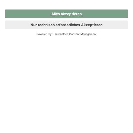
nochmals versuchen.
Ups! Da ist etwas schiefgelaufen. Bitte die Seite neu laden oder
nochmals versuchen.