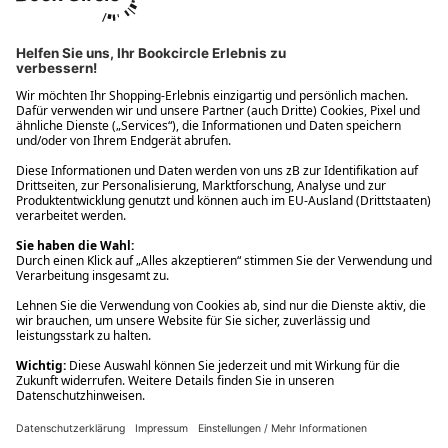
Ups! Da ist etwas schiefgelaufen. Bitte die Seite neu laden oder
nochmals versuchen.
Ups! Da ist etwas schiefgelaufen. Bitte die Seite neu laden oder