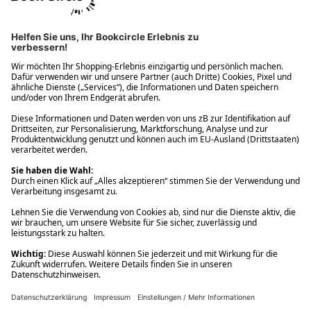
Ups! Da ist etwas schiefgelaufen. Bitte die Seite neu laden oder
nochmals versuchen.
Ups! Da ist etwas schiefgelaufen. Bitte die Seite neu laden oder