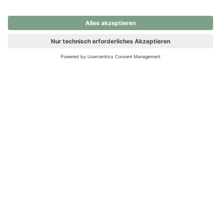
nochmals versuchen.
Ups! Da ist etwas schiefgelaufen. Bitte die Seite neu laden oder
nochmals versuchen.