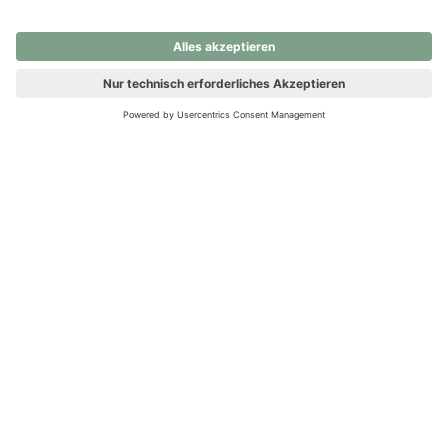
nochmals versuchen.
Ups! Da ist etwas schiefgelaufen. Bitte die Seite neu laden oder
nochmals versuchen.