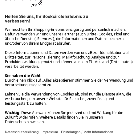
Ups! Da ist etwas schiefgelaufen. Bitte die Seite neu laden oder
nochmals versuchen.
Ups! Da ist etwas schiefgelaufen. Bitte die Seite neu laden oder