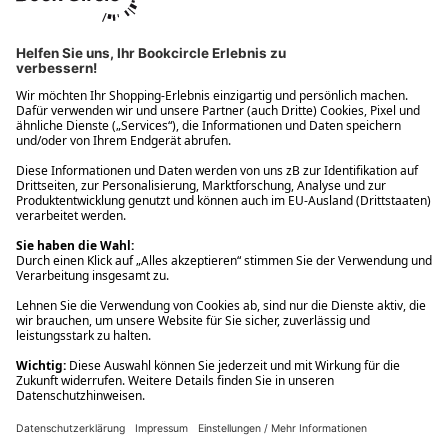
Ups! Da ist etwas schiefgelaufen. Bitte die Seite neu laden oder
nochmals versuchen.
Ups! Da ist etwas schiefgelaufen. Bitte die Seite neu laden oder