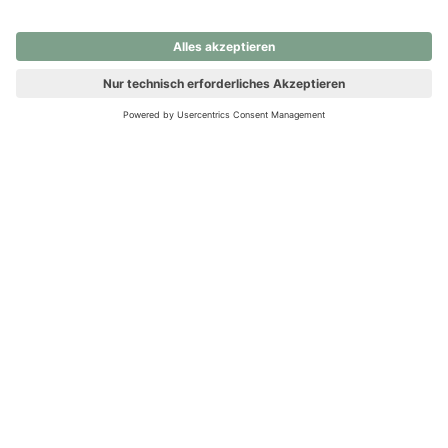
nochmals versuchen.
Ups! Da ist etwas schiefgelaufen. Bitte die Seite neu laden oder
nochmals versuchen.