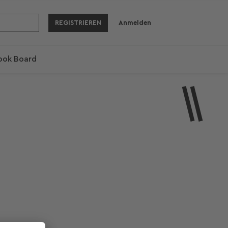
REGISTRIEREN
Anmelden
ook Board