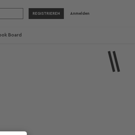
REGISTRIEREN
Anmelden
ook Board