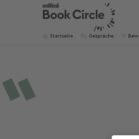
Startseite
Gespräche
Bew