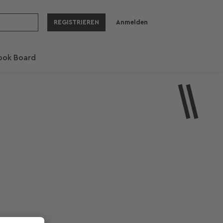
REGISTRIEREN
Anmelden
ook Board