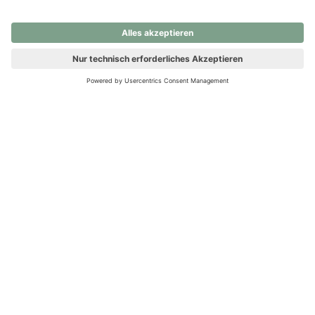
nochmals versuchen.
Ups! Da ist etwas schiefgelaufen. Bitte die Seite neu laden oder
nochmals versuchen.