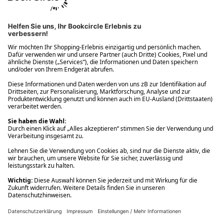
Ups! Da ist etwas schiefgelaufen. Bitte die Seite neu laden oder
nochmals versuchen.
Ups! Da ist etwas schiefgelaufen. Bitte die Seite neu laden oder