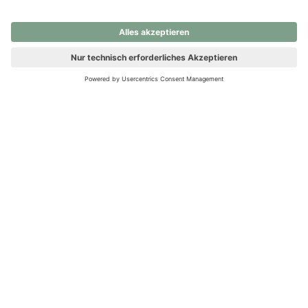
nochmals versuchen.
Ups! Da ist etwas schiefgelaufen. Bitte die Seite neu laden oder
nochmals versuchen.