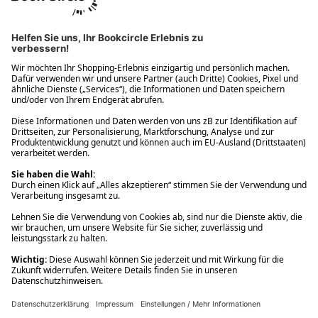
Ups! Da ist etwas schiefgelaufen. Bitte die Seite neu laden oder
nochmals versuchen.
Ups! Da ist etwas schiefgelaufen. Bitte die Seite neu laden oder