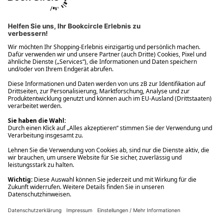
Ups! Da ist etwas schiefgelaufen. Bitte die Seite neu laden oder
nochmals versuchen.
Ups! Da ist etwas schiefgelaufen. Bitte die Seite neu laden oder