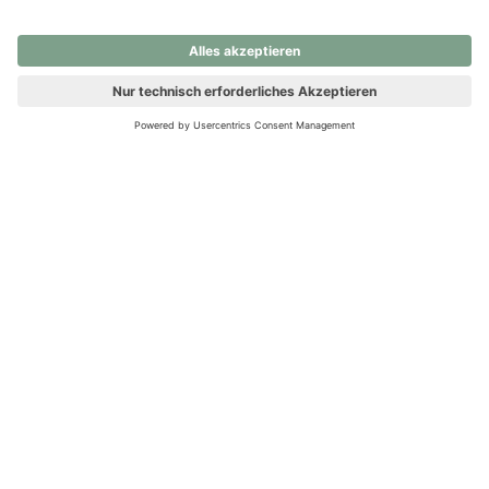
nochmals versuchen.
Ups! Da ist etwas schiefgelaufen. Bitte die Seite neu laden oder
nochmals versuchen.