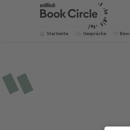
Startseite
Gespräche
Bew