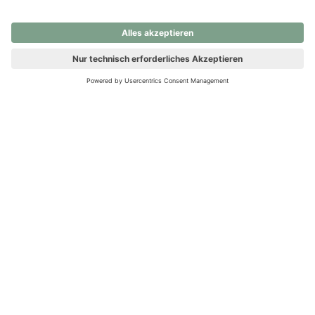
nochmals versuchen.
Ups! Da ist etwas schiefgelaufen. Bitte die Seite neu laden oder
nochmals versuchen.