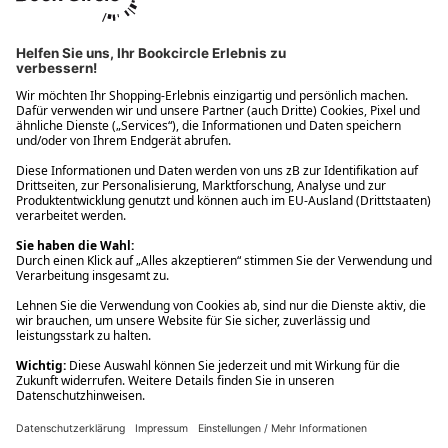
Ups! Da ist etwas schiefgelaufen. Bitte die Seite neu laden oder
nochmals versuchen.
Ups! Da ist etwas schiefgelaufen. Bitte die Seite neu laden oder