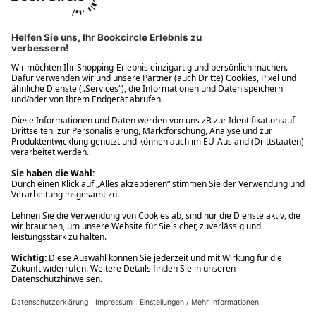
Ups! Da ist etwas schiefgelaufen. Bitte die Seite neu laden oder
nochmals versuchen.
Ups! Da ist etwas schiefgelaufen. Bitte die Seite neu laden oder