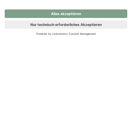
nochmals versuchen.
Ups! Da ist etwas schiefgelaufen. Bitte die Seite neu laden oder
nochmals versuchen.