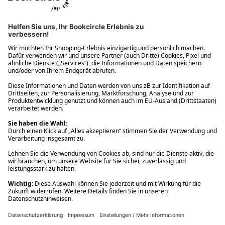
Ups! Da ist etwas schiefgelaufen. Bitte die Seite neu laden oder
nochmals versuchen.
Ups! Da ist etwas schiefgelaufen. Bitte die Seite neu laden oder