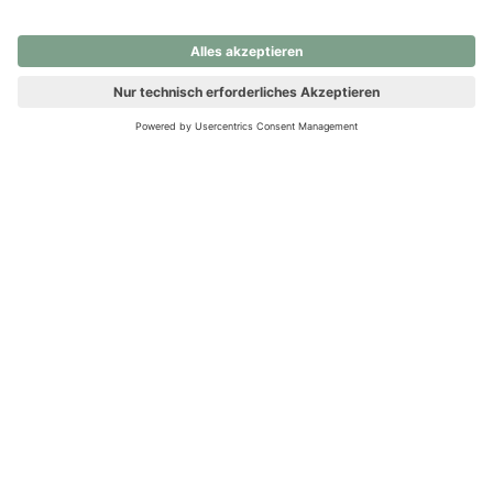
nochmals versuchen.
Ups! Da ist etwas schiefgelaufen. Bitte die Seite neu laden oder
nochmals versuchen.