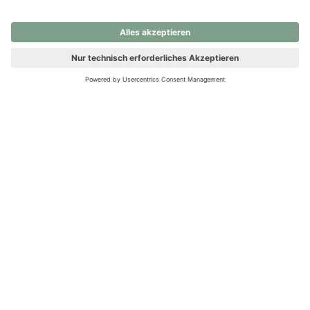
nochmals versuchen.
Ups! Da ist etwas schiefgelaufen. Bitte die Seite neu laden oder
nochmals versuchen.