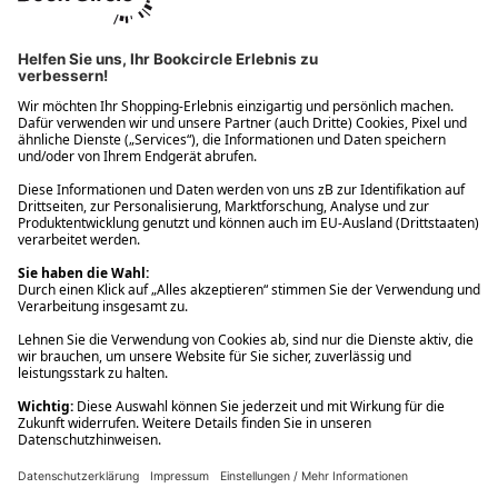
Ups! Da ist etwas schiefgelaufen. Bitte die Seite neu laden oder
nochmals versuchen.
Ups! Da ist etwas schiefgelaufen. Bitte die Seite neu laden oder