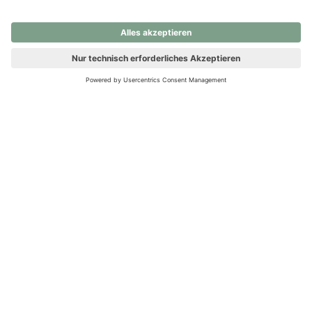
nochmals versuchen.
Ups! Da ist etwas schiefgelaufen. Bitte die Seite neu laden oder
nochmals versuchen.