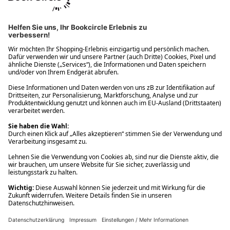
Ups! Da ist etwas schiefgelaufen. Bitte die Seite neu laden oder
nochmals versuchen.
Ups! Da ist etwas schiefgelaufen. Bitte die Seite neu laden oder