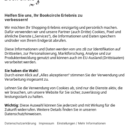
Ups! Da ist etwas schiefgelaufen. Bitte die Seite neu laden oder
nochmals versuchen.
Ups! Da ist etwas schiefgelaufen. Bitte die Seite neu laden oder