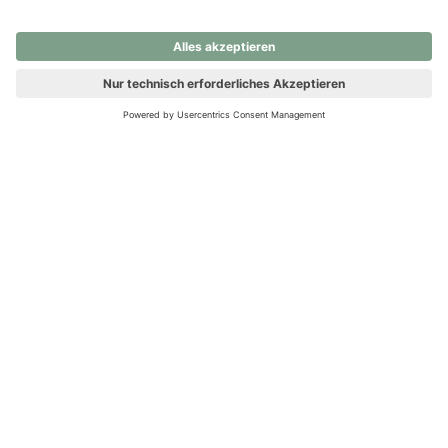
nochmals versuchen.
Ups! Da ist etwas schiefgelaufen. Bitte die Seite neu laden oder
nochmals versuchen.