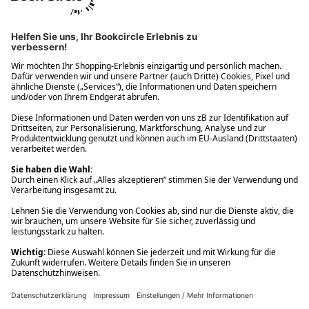
Ups! Da ist etwas schiefgelaufen. Bitte die Seite neu laden oder
nochmals versuchen.
Ups! Da ist etwas schiefgelaufen. Bitte die Seite neu laden oder