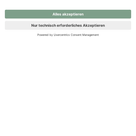
nochmals versuchen.
Ups! Da ist etwas schiefgelaufen. Bitte die Seite neu laden oder
nochmals versuchen.