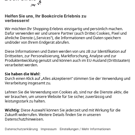
Ups! Da ist etwas schiefgelaufen. Bitte die Seite neu laden oder
nochmals versuchen.
Ups! Da ist etwas schiefgelaufen. Bitte die Seite neu laden oder