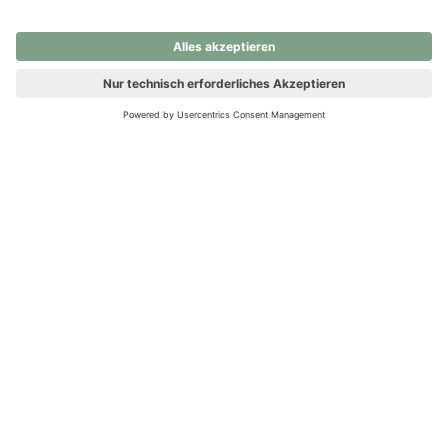
nochmals versuchen.
Ups! Da ist etwas schiefgelaufen. Bitte die Seite neu laden oder
nochmals versuchen.