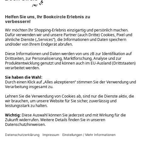
Ups! Da ist etwas schiefgelaufen. Bitte die Seite neu laden oder
nochmals versuchen.
Ups! Da ist etwas schiefgelaufen. Bitte die Seite neu laden oder