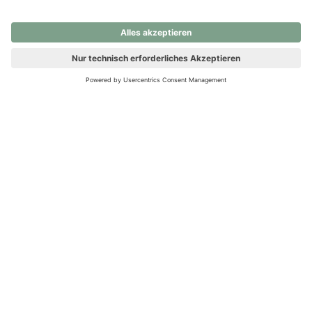
nochmals versuchen.
Ups! Da ist etwas schiefgelaufen. Bitte die Seite neu laden oder
nochmals versuchen.